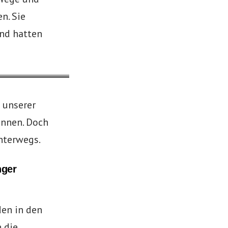
n. Sie
nd hatten
 unserer
nnen. Doch
nterwegs.
nger
en in den
 die