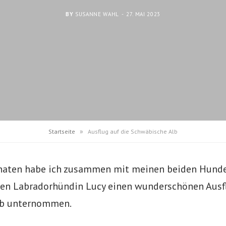
BY
SUSANNE WAHL
27. MAI 2023
»
Startseite
Ausflug auf die Schwäbische Alb
naten habe ich zusammen mit meinen beiden Hunde
ren Labradorhündin Lucy einen wunderschönen Ausfl
lb unternommen.