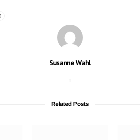
Susanne Wahl
W
e
b
s
i
t
Related Posts
e