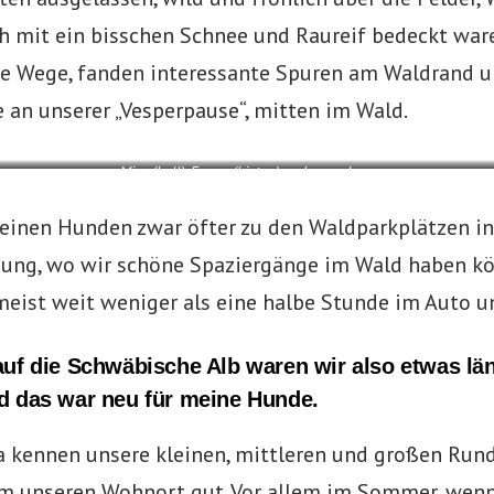
h mit ein bisschen Schnee und Raureif bedeckt ware
e Wege, fanden interessante Spuren am Waldrand u
e an unserer „Vesperpause“, mitten im Wald.
Mina (hell), Emma (hinten) und vorne Lucy
meinen Hunden zwar öfter zu den Waldparkplätzen in
ng, wo wir schöne Spaziergänge im Wald haben kö
meist weit weniger als eine halbe Stunde im Auto u
uf die Schwäbische Alb waren wir also etwas lä
d das war neu für meine Hunde.
kennen unsere kleinen, mittleren und großen Rund
m unseren Wohnort gut. Vor allem im Sommer, wenn