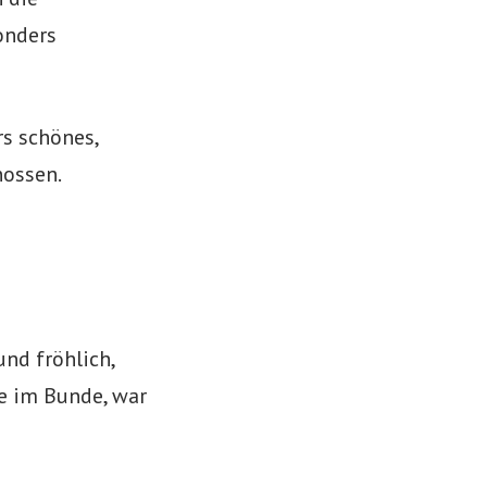
onders
rs schönes,
nossen.
nd fröhlich,
e im Bunde, war