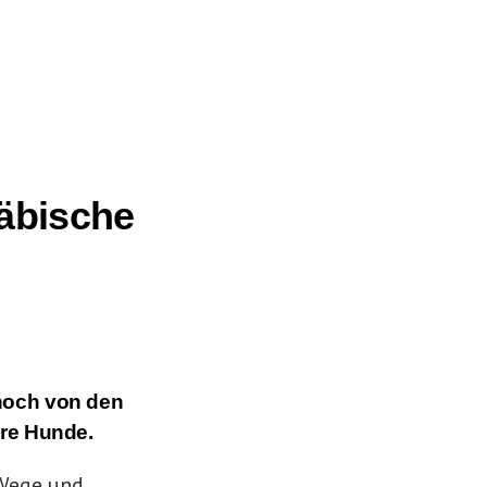
äbische
.
noch von den
ere Hunde.
 Wege und