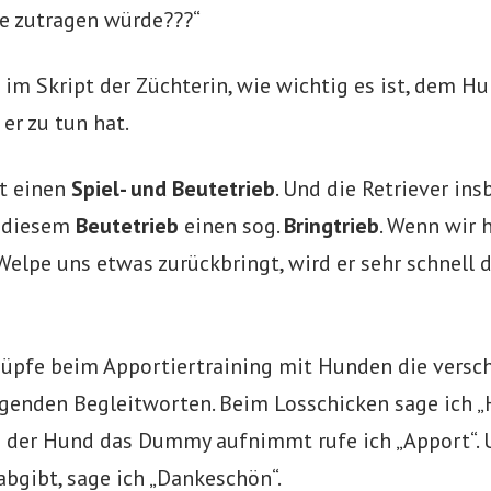
te zutragen würde???“
 im Skript der Züchterin, wie wichtig es ist, dem Hu
er zu tun hat.
at einen
Spiel- und Beutetrieb
. Und die Retriever in
n diesem
Beutetrieb
einen sog.
Bringtrieb
. Wenn wir 
Welpe uns etwas zurückbringt, wird er sehr schnell 
knüpfe beim Apportiertraining mit Hunden die versc
genden Begleitworten. Beim Losschicken sage ich „
d der Hund das Dummy aufnimmt rufe ich „Apport“. 
abgibt, sage ich „Dankeschön“.