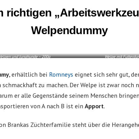
m richtigen „Arbeitswerkzeu
Welpendummy
elpen und Junghunde – 200g
Welpe mit Futterd
mmy
, erhältlich bei
Romneys
eignet sich sehr gut, d
 schmackhaft zu machen. Der Welpe ist zwar noch n
warum er alle Gegenstände seinem Menschen bringen 
nsportieren von A nach B ist ein
Apport
.
von Brankas Züchterfamilie steht über die Herangeh