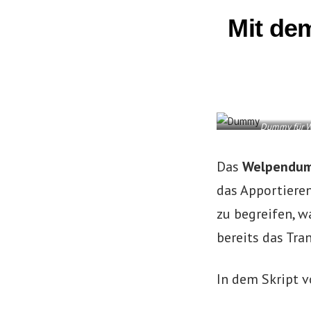
Mit de
Dummy für W
Das
Welpendu
das Apportieren
zu begreifen, 
bereits das Tra
In dem Skript 