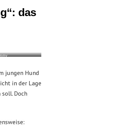
g“:
das
ummy
em jungen Hund
icht in der Lage
soll. Doch
ensweise: