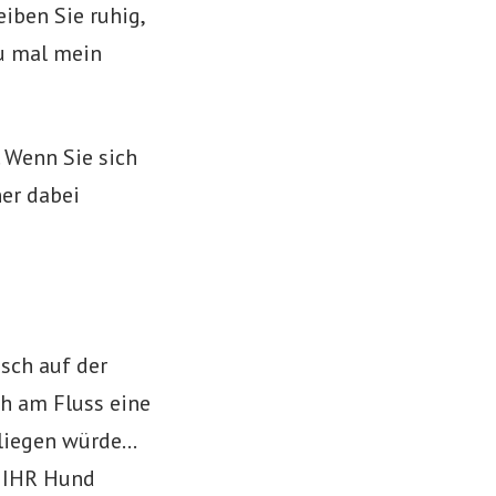
eiben Sie ruhig,
u mal mein
 Wenn Sie sich
er dabei
nsch auf der
h am Fluss eine
 liegen würde…
n IHR Hund