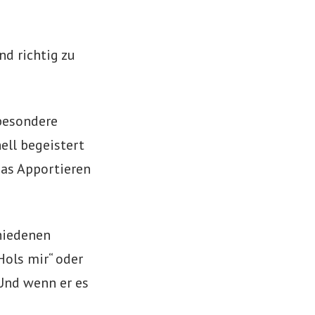
nd richtig zu
sbesondere
hell begeistert
das Apportieren
hiedenen
Hols mir“ oder
Und wenn er es