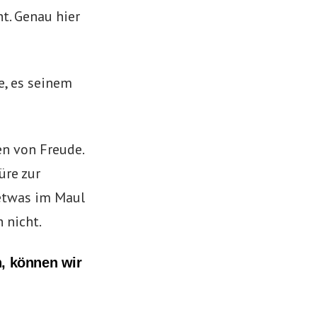
ht. Genau hier
e, es seinem
en von Freude.
üre zur
etwas im Maul
 nicht.
, können wir