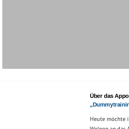
Über das Appor
„Dummytraini
Heute möchte ic
Welpen an das A