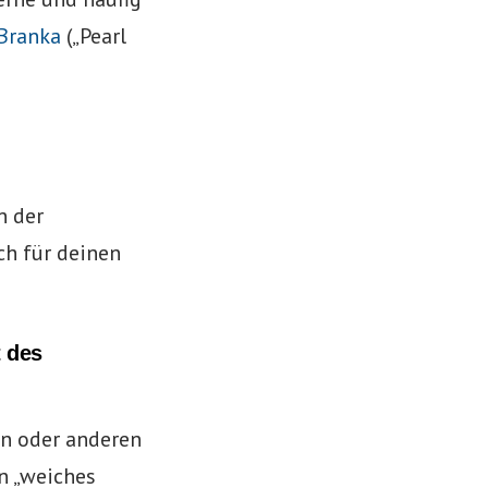
Branka
(„Pearl
n der
ch für deinen
t des
en oder anderen
n „weiches