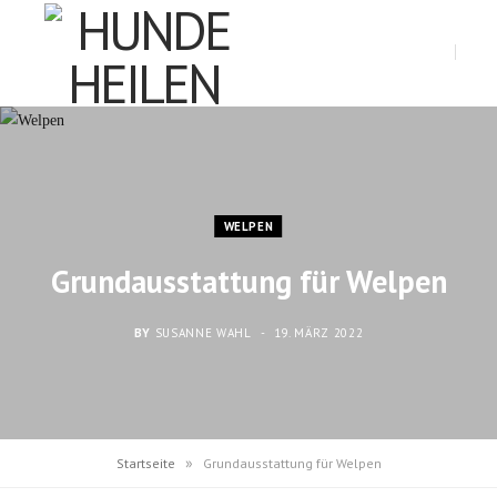
Y
o
WELPEN
u
Grundausstattung für Welpen
BY
SUSANNE WAHL
19. MÄRZ 2022
T
»
Startseite
Grundausstattung für Welpen
u