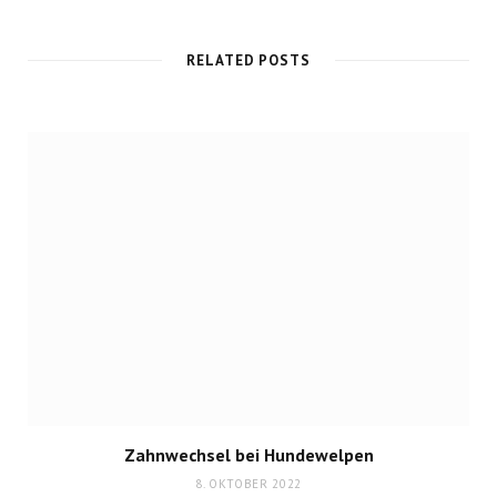
W
e
RELATED POSTS
b
s
i
t
e
Zahnwechsel bei Hundewelpen
8. OKTOBER 2022