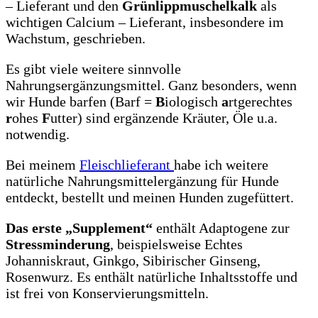
– Lieferant und den
Grünlippmuschelkalk
als
wichtigen Calcium – Lieferant, insbesondere im
Wachstum, geschrieben.
Es gibt viele weitere sinnvolle
Nahrungsergänzungsmittel. Ganz besonders, wenn
wir Hunde barfen (Barf =
B
iologisch
a
rtgerechtes
r
ohes
F
utter) sind ergänzende Kräuter, Öle u.a.
notwendig.
Bei meinem
Fleischlieferant
habe ich weitere
natürliche Nahrungsmittelergänzung für Hunde
entdeckt, bestellt und meinen Hunden zugefüttert.
Das erste „Supplement“
enthält Adaptogene zur
Stressminderung
, beispielsweise Echtes
Johanniskraut, Ginkgo, Sibirischer Ginseng,
Rosenwurz. Es enthält natürliche Inhaltsstoffe und
ist frei von Konservierungsmitteln.